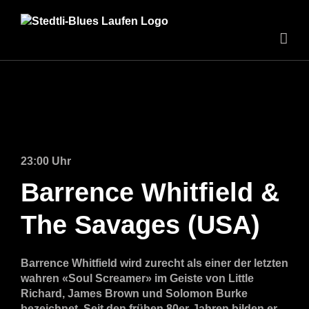
Zum
Inhalt
springen
23:00 Uhr
Barrence Whitfield &
The Savages (USA)
Barrence Whitfield wird zurecht als einer der letzten
wahren «Soul Screamer» im Geiste von Little
Richard, James Brown und Solomon Burke
bezeichnet. Seit den frühen 80er-Jahren bilden er