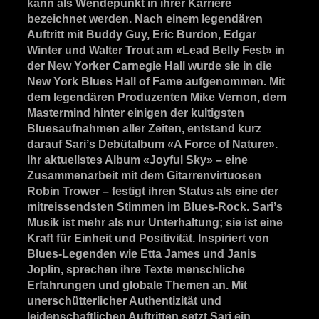
kann als Wendepunkt in ihrer Karriere
bezeichnet werden. Nach einem legendären
Auftritt mit Buddy Guy, Eric Burdon, Edgar
Winter und Walter Trout am «Lead Belly Fest» in
der New Yorker Carnegie Hall wurde sie in die
New York Blues Hall of Fame aufgenommen. Mit
dem legendären Produzenten Mike Vernon, dem
Mastermind hinter einigen der kultigsten
Bluesaufnahmen aller Zeiten, entstand kurz
darauf Sariʼs Debütalbum «A Force of Nature».
Ihr aktuellstes Album «Joyful Sky» – eine
Zusammenarbeit mit dem Gitarrenvirtuosen
Robin Trower – festigt ihren Status als eine der
mitreissendsten Stimmen im Blues-Rock. Sariʼs
Musik ist mehr als nur Unterhaltung; sie ist eine
Kraft für Einheit und Positivität. Inspiriert von
Blues-Legenden wie Etta James und Janis
Joplin, sprechen ihre Texte menschliche
Erfahrungen und globale Themen an. Mit
unerschütterlicher Authentizität und
leidenschaftlichen Auftritten setzt Sari ein