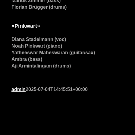
Marius Zimmer (bass)
Florian Brügger (drums)
«Pinkwart»
Diana Stadelmann (voc)
Noah Pinkwart (piano)
Yatheeswar Maheswaran (guitar/sax)
Ambra (bass)
Aji Armintalingam (drums)
admin
2025-07-04T14:45:51+00:00