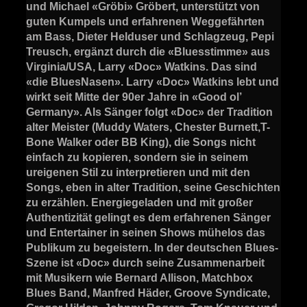
und Michael «Gröbi» Gröbert, unterstützt von
guten Kumpels und erfahrenen Weggefährten
am Bass, Dieter Helduser und Schlagzeug, Pepi
Treusch, ergänzt durch die «Bluesstimme» aus
Virginia/USA, Larry «Doc» Watkins. Das sind
«die BluesNasen». Larry «Doc» Watkins lebt und
wirkt seit Mitte der 90er Jahre in «Good ol’
Germany». Als Sänger folgt «Doc» der Tradition
alter Meister (Muddy Waters, Chester Burnett,T-
Bone Walker oder BB King), die Songs nicht
einfach zu kopieren, sondern sie in seinem
ureigenen Stil zu interpretieren und mit den
Songs, eben in alter Tradition, seine Geschichten
zu erzählen. Energiegeladen und mit großer
Authentizität gelingt es dem erfahrenen Sänger
und Entertainer in seinen Shows mühelos das
Publikum zu begeistern. In der deutschen Blues-
Szene ist «Doc» durch seine Zusammenarbeit
mit Musikern wie Bernard Allison, Matchbox
Blues Band, Manfred Häder, Groove Syndicate,